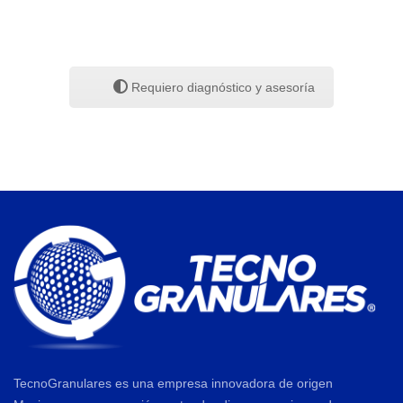
Requiero diagnóstico y asesoría
TecnoGranulares es una empresa innovadora de origen