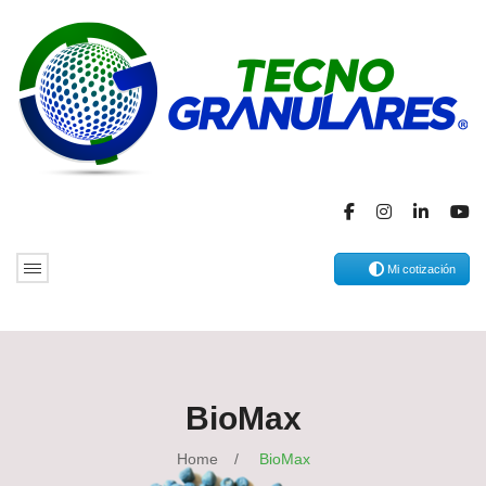
Mi cotización
BioMax
Home
/
BioMax