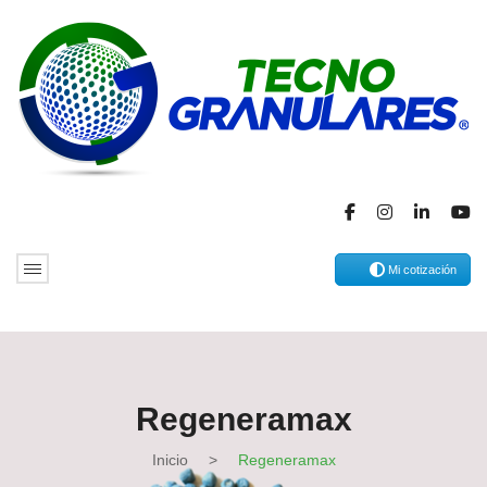
Mi cotización
Regeneramax
Inicio
>
Regeneramax