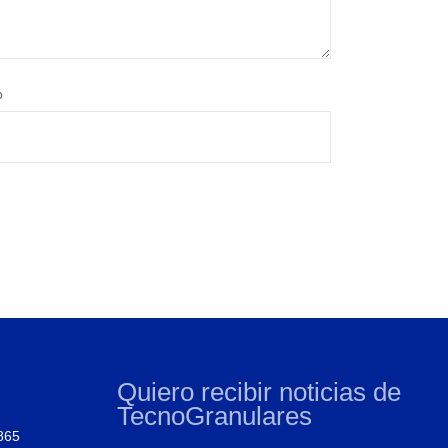
b
Quiero recibir noticias de
TecnoGranulares
865