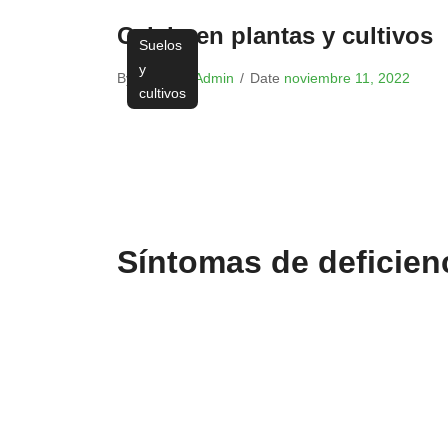
Calcio en plantas y cultivos
Suelos
y
By
TecnoG_Admin
/
Date
noviembre 11, 2022
cultivos
Síntomas de deficienc