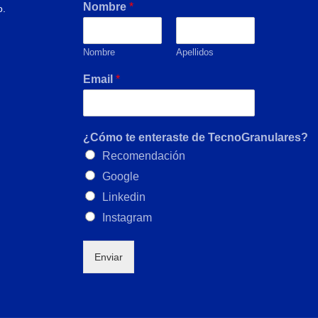
Nombre
*
o.
Nombre
Apellidos
Email
*
¿Cómo te enteraste de TecnoGranulares?
Recomendación
Google
Linkedin
Instagram
Enviar