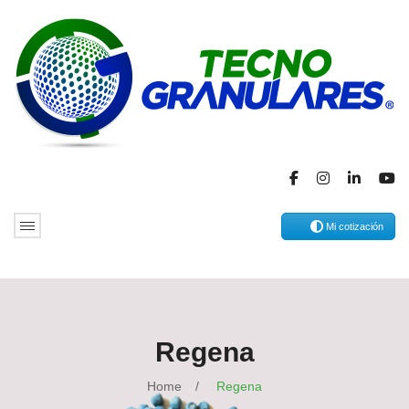
Mi cotización
Regena
Home
/
Regena