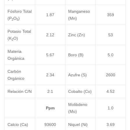
Fósforo Total
Manganeso
1.87
359
(P
O
)
(Mn)
2
5
Potasio Total
2.12
Zinc (Zn)
53
(K
O)
2
Materia
5.67
Boro (B)
5.0
Orgánica
Carbón
2.34
Azufre (S)
2600
Orgánico
Relación C/N
2:1
Cobalto (Co)
4.52
Molibdeno
Ppm
1.0
(Mo)
Calcio (Ca)
93600
Niquel (Ni)
3.69