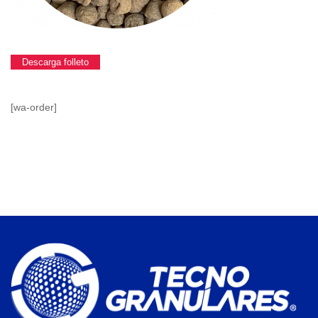
Descarga folleto
[wa-order]