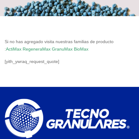
Si no has agregado visita nuestras familias de producto
:
ActiMax
RegeneraMax
GranuMax
BioMax
[yith_ywraq_request_quote]